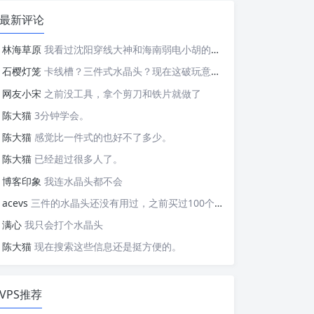
最新评论
林海草原
我看过沈阳穿线大神和海南弱电小胡的视频，他们做这些的熟练程度，是不是也是建立在这些翻车之上的....
石樱灯笼
卡线槽？三件式水晶头？现在这破玩意变得这么复杂了？
网友小宋
之前没工具，拿个剪刀和铁片就做了
陈大猫
3分钟学会。
陈大猫
感觉比一件式的也好不了多少。
陈大猫
已经超过很多人了。
博客印象
我连水晶头都不会
acevs
三件的水晶头还没有用过，之前买过100个水晶头还没有 用完。
满心
我只会打个水晶头
陈大猫
现在搜索这些信息还是挺方便的。
VPS推荐