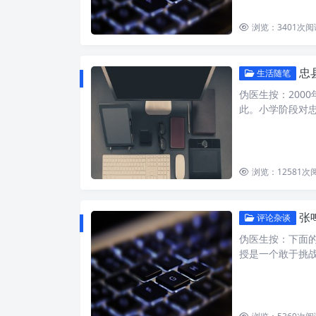
浏览：3401
次阅
忠
生活随笔
伪医生按：200
此。小学阶段对
浏览：12581
次
张
评论杂谈
伪医生按：下面
授是一个敢于挑