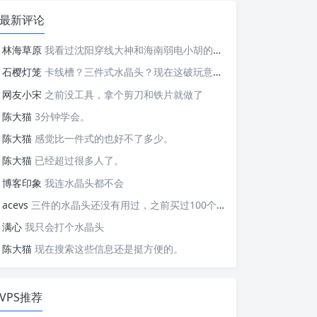
最新评论
林海草原
我看过沈阳穿线大神和海南弱电小胡的视频，他们做这些的熟练程度，是不是也是建立在这些翻车之上的....
石樱灯笼
卡线槽？三件式水晶头？现在这破玩意变得这么复杂了？
网友小宋
之前没工具，拿个剪刀和铁片就做了
陈大猫
3分钟学会。
陈大猫
感觉比一件式的也好不了多少。
陈大猫
已经超过很多人了。
博客印象
我连水晶头都不会
acevs
三件的水晶头还没有用过，之前买过100个水晶头还没有 用完。
满心
我只会打个水晶头
陈大猫
现在搜索这些信息还是挺方便的。
VPS推荐