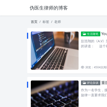
伪医生律师的博客
首页
标签
老师
You
生活随笔
彭浩翔的《A.V
的讲道： 这个
浏览：4504
次阅
重
评论杂谈
作为一名学生，
旋律一直要求我们