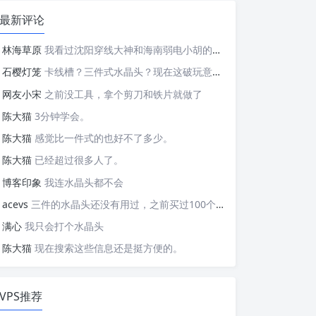
最新评论
林海草原
我看过沈阳穿线大神和海南弱电小胡的视频，他们做这些的熟练程度，是不是也是建立在这些翻车之上的....
石樱灯笼
卡线槽？三件式水晶头？现在这破玩意变得这么复杂了？
网友小宋
之前没工具，拿个剪刀和铁片就做了
陈大猫
3分钟学会。
陈大猫
感觉比一件式的也好不了多少。
陈大猫
已经超过很多人了。
博客印象
我连水晶头都不会
acevs
三件的水晶头还没有用过，之前买过100个水晶头还没有 用完。
满心
我只会打个水晶头
陈大猫
现在搜索这些信息还是挺方便的。
VPS推荐