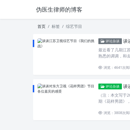
伪医生律师的博客
首页
标签
综艺节目
谈
评论杂谈
最近看了几期江
熟悉的调调，和
浏览：4641
次阅
谈
评论杂谈
（注：本文写于2
期《花样男团》
浏览：3808
次阅