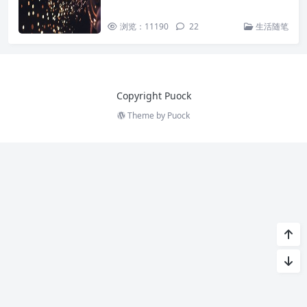
浏览：11190
22
生活随笔
Copyright Puock
Theme by
Puock