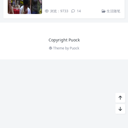
浏览：9733
14
生活随笔
Copyright Puock
Theme by
Puock