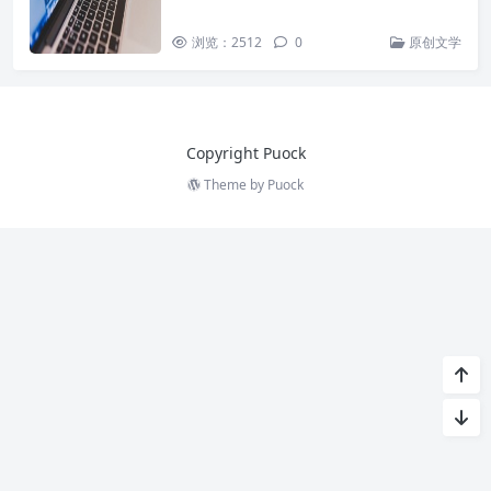
浏览：2512
0
原创文学
Copyright Puock
Theme by
Puock