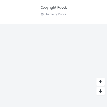
Copyright Puock
Theme by
Puock