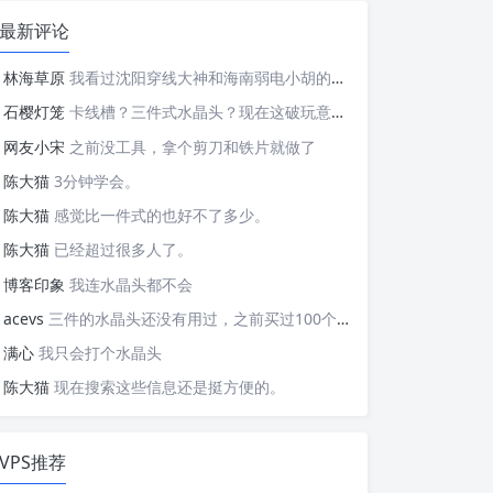
最新评论
林海草原
我看过沈阳穿线大神和海南弱电小胡的视频，他们做这些的熟练程度，是不是也是建立在这些翻车之上的....
石樱灯笼
卡线槽？三件式水晶头？现在这破玩意变得这么复杂了？
网友小宋
之前没工具，拿个剪刀和铁片就做了
陈大猫
3分钟学会。
陈大猫
感觉比一件式的也好不了多少。
陈大猫
已经超过很多人了。
博客印象
我连水晶头都不会
acevs
三件的水晶头还没有用过，之前买过100个水晶头还没有 用完。
满心
我只会打个水晶头
陈大猫
现在搜索这些信息还是挺方便的。
VPS推荐