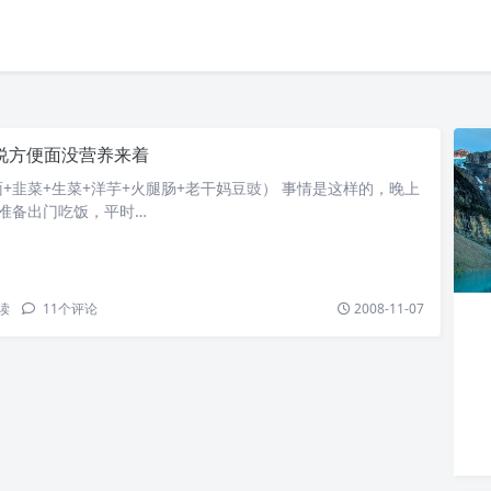
说方便面没营养来着
+韭菜+生菜+洋芋+火腿肠+老干妈豆豉） 事情是这样的，晚上
准备出门吃饭，平时…
读
11
个评论
2008-11-07