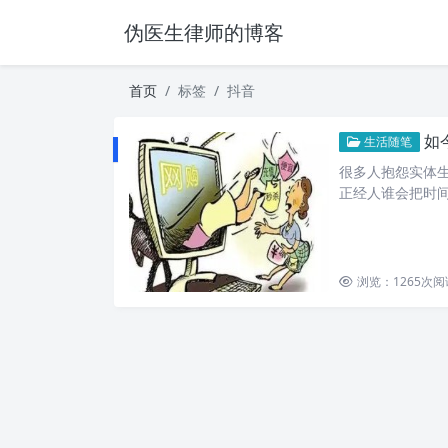
伪医生律师的博客
首页
标签
抖音
如
生活随笔
很多人抱怨实体
正经人谁会把时间
浏览：1265
次阅