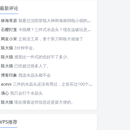
最新评论
林海草原
我看过沈阳穿线大神和海南弱电小胡的视频，他们做这些的熟练程度，是不是也是建立在这些翻车之上的....
石樱灯笼
卡线槽？三件式水晶头？现在这破玩意变得这么复杂了？
网友小宋
之前没工具，拿个剪刀和铁片就做了
陈大猫
3分钟学会。
陈大猫
感觉比一件式的也好不了多少。
陈大猫
已经超过很多人了。
博客印象
我连水晶头都不会
acevs
三件的水晶头还没有用过，之前买过100个水晶头还没有 用完。
满心
我只会打个水晶头
陈大猫
现在搜索这些信息还是挺方便的。
VPS推荐