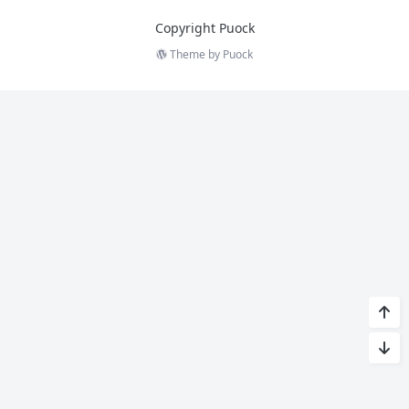
Copyright Puock
Theme by
Puock