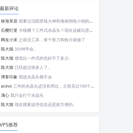
最新评论
林海草原
我看过沈阳穿线大神和海南弱电小胡的视频，他们做这些的熟练程度，是不是也是建立在这些翻车之上的....
石樱灯笼
卡线槽？三件式水晶头？现在这破玩意变得这么复杂了？
网友小宋
之前没工具，拿个剪刀和铁片就做了
陈大猫
3分钟学会。
陈大猫
感觉比一件式的也好不了多少。
陈大猫
已经超过很多人了。
博客印象
我连水晶头都不会
acevs
三件的水晶头还没有用过，之前买过100个水晶头还没有 用完。
满心
我只会打个水晶头
陈大猫
现在搜索这些信息还是挺方便的。
VPS推荐