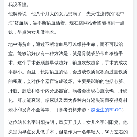
我没看懂。
他解释说，他八个月大的女儿患病了，先天性遗传的“地中
海”贫血病，靠不断输血活着。现在搞网站希望能搞到一点
钱，早点为女儿做手术。
地中海贫血，通过不断输血尽可以维持生命，而不可以治
愈。能够治好仅有一种方法是，就是骨髓或脐带血移植手
术。这个手术必须越早做越好，输血次数越多，手术的成功
率越小。而且，长期输血的话，
会造成铁质沉积而过量铁质
的积聚，会对多个器官造成破坏。主要受影响的包括心脏、
肝脏、胰脏和各个内分泌器官。病者会出现心脏衰竭、肝硬
化、肝功能衰退、糖尿以及因为多种内分泌失调而变得身材
矮小和发育不全等等。（参考资料来源：
赵医生的BLOG
）
这位站长名字叫阳持明，重庆开县人，女儿名字叫阳樊。他
决定为早点女儿做手术，但是作为一名年轻人，50万左右的