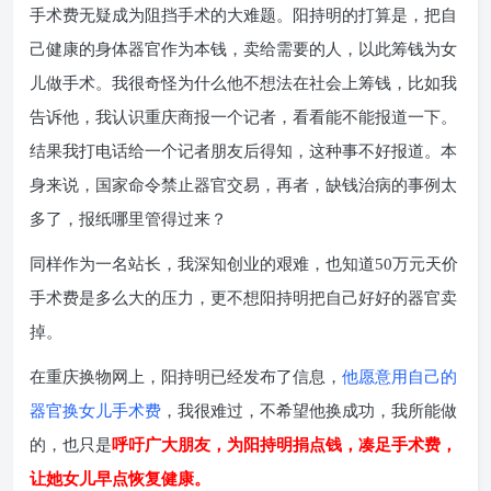
手术费无疑成为阻挡手术的大难题。阳持明的打算是，把自
己健康的身体器官作为本钱，卖给需要的人，以此筹钱为女
儿做手术。我很奇怪为什么他不想法在社会上筹钱，比如我
告诉他，我认识重庆商报一个记者，看看能不能报道一下。
结果我打电话给一个记者朋友后得知，这种事不好报道。本
身来说，国家命令禁止器官交易，再者，缺钱治病的事例太
多了，报纸哪里管得过来？
同样作为一名站长，我深知创业的艰难，也知道50万元天价
手术费是多么大的压力，更不想阳持明把自己好好的器官卖
掉。
在重庆换物网上，阳持明已经发布了信息，
他愿意用自己的
器官换女儿手术费
，我很难过，不希望他换成功，我所能做
朋友，为
的，也只是
呼吁广大
阳持明捐点钱，凑足手术费，
让她女儿早点恢复健康。